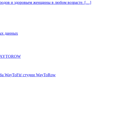
родов и здоровьем женщины в любом возрасте. […]
ых данных
T/WAYTOROW
уба WayToFit/ студии WayToRow