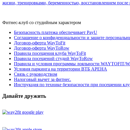
жизни, тренировками, беременностью, восстановлением после 
Фитнес-клуб со студийным характером
Безопасность платежа обеспечивает PayU
Соглашение о конфиденциальности и защите персональн
Договор-оферта WayToFit
Договор-оферта WayToRow
Правила посещения клуба WayToFit
Правила посещений студий WayToRow
Правила и условия программы лояльности WAYTOFI
Условия паркинга на территории ВТБ АРЕНА
Связь с руководством
Налоговый вычет за фитнес.
Инструкция по технике безопасности при посещении кл
Давайте дружить