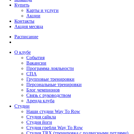
Купить
Карты и услуги
Акции
Контакты
Акция месяца
Расписание
О клубе
События
Вакансии
Программа лояльности
СПА
Групповые тренировки
Персональные тренировки
Блог чемпионов
Связь с руководством
Аренда клуба
Студии
Наши студии Way To Row
Студия сайкла
Студия йоги
Студия гребли Way To Row
Студия TRX (тренировка с подвесными петлями)