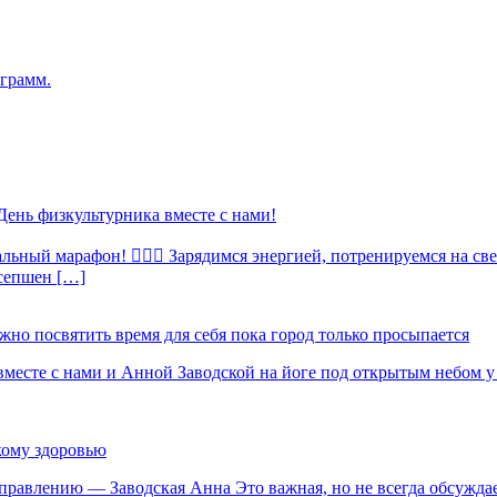
грамм.
День физкультурника вместе с нами!
льный марафон! 🏃🏻‍♀️ Зарядимся энергией, потренируемся на с
есепшен […]
ожно посвятить время для себя пока город только просыпается
вместе с нами и Анной Заводской на йоге под открытым небом 
кому здоровью
равлению — Заводская Анна Это важная, но не всегда обсуждаем