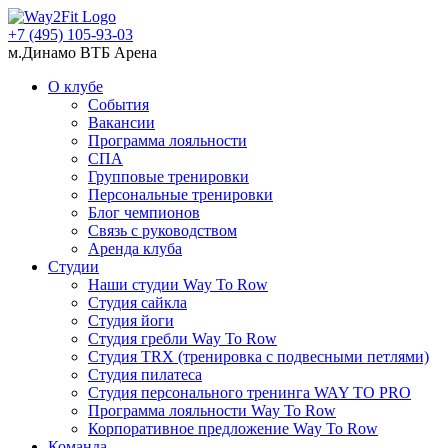
+7 (495) 105-93-03
м.Динамо ВТБ Арена
О клубе
События
Вакансии
Программа лояльности
СПА
Групповые тренировки
Персональные тренировки
Блог чемпионов
Связь с руководством
Аренда клуба
Студии
Наши студии Way To Row
Студия сайкла
Студия йоги
Студия гребли Way To Row
Студия TRX (тренировка с подвесными петлями)
Студия пилатеса
Студия персонального тренинга WAY TO PRO
Программа лояльности Way To Row
Корпоративное предложение Way To Row
Команда