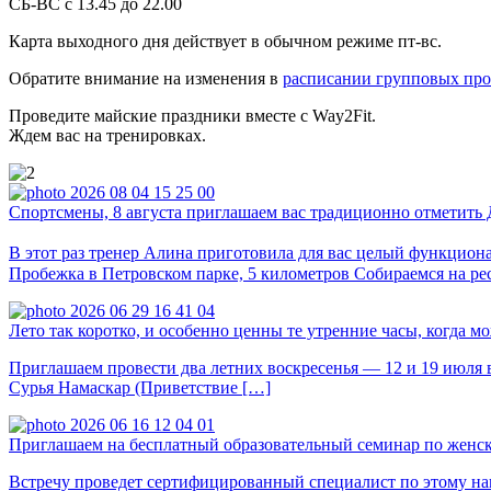
СБ-ВС с 13.45 до 22.00
Карта выходного дня действует в обычном режиме пт-вс.
Обратите внимание на изменения в
расписании групповых про
Проведите майские праздники вместе с Way2Fit.
Ждем вас на тренировках.
Спортсмены, 8 августа приглашаем вас традиционно отметить 
В этот раз тренер Алина приготовила для вас целый функциона
Пробежка в Петровском парке, 5 километров Собираемся на р
Лето так коротко, и особенно ценны те утренние часы, когда м
Приглашаем провести два летних воскресенья — 12 и 19 июля 
Сурья Намаскар (Приветствие […]
Приглашаем на бесплатный образовательный семинар по женс
Встречу проведет сертифицированный специалист по этому нап