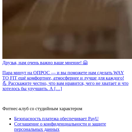
Друзья, нам очень важно ваше мнение! 🤗
Пара минут на ОПРОС — и вы поможете нам сделать WAY
TO FIT ещё комфортнее, атмосфернее и лучше для каждого!
💪 Расскажите честно, что вам нравится, чего не хватает и что
хотелось бы улучшить. А […]
Фитнес-клуб со студийным характером
Безопасность платежа обеспечивает PayU
Соглашение о конфиденциальности и защите
персональных данных