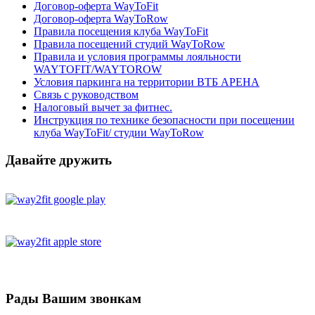
Договор-оферта WayToFit
Договор-оферта WayToRow
Правила посещения клуба WayToFit
Правила посещений студий WayToRow
Правила и условия программы лояльности
WAYTOFIT/WAYTOROW
Условия паркинга на территории ВТБ АРЕНА
Связь с руководством
Налоговый вычет за фитнес.
Инструкция по технике безопасности при посещении
клуба WayToFit/ студии WayToRow
Давайте дружить
Рады Вашим звонкам