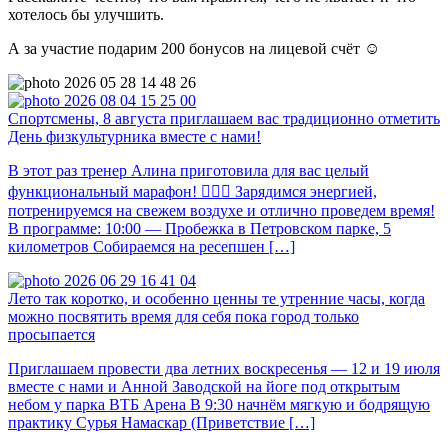
хотелось бы улучшить.
А за участие подарим 200 бонусов на лицевой счёт ☺️
Спортсмены, 8 августа приглашаем вас традиционно отметить
День физкультурника вместе с нами!
В этот раз тренер Алина приготовила для вас целый
функциональный марафон! 🏃🏻‍♀️ Зарядимся энергией,
потренируемся на свежем воздухе и отлично проведем время!
В программе: 10:00 — Пробежка в Петровском парке, 5
километров Собираемся на ресепшен […]
Лето так коротко, и особенно ценны те утренние часы, когда
можно посвятить время для себя пока город только
просыпается
Приглашаем провести два летних воскресенья — 12 и 19 июля
вместе с нами и Анной Заводской на йоге под открытым
небом у парка ВТБ Арена В 9:30 начнём мягкую и бодрящую
практику Сурья Намаскар (Приветствие […]