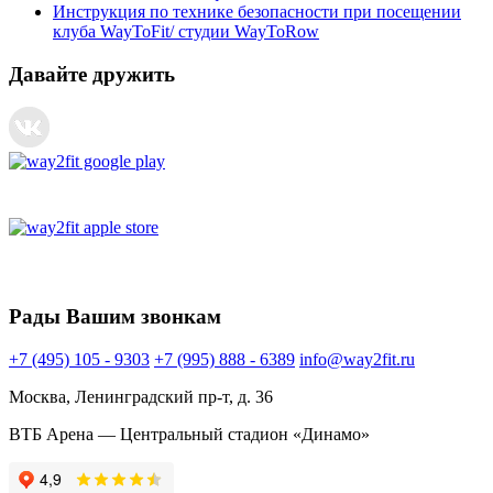
Инструкция по технике безопасности при посещении
клуба WayToFit/ студии WayToRow
Давайте дружить
Рады Вашим звонкам
+7 (495) 105 - 9303
+7 (995) 888 - 6389
info@way2fit.ru
Москва, Ленинградский пр-т, д. 36
ВТБ Арена — Центральный стадион «Динамо»