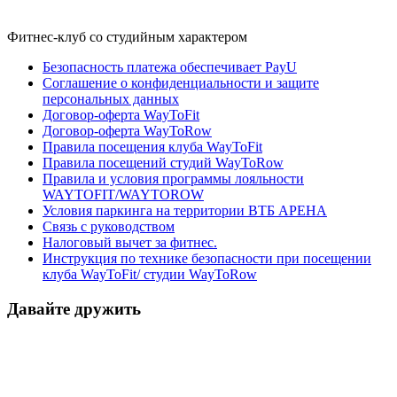
Фитнес-клуб со студийным характером
Безопасность платежа обеспечивает PayU
Соглашение о конфиденциальности и защите
персональных данных
Договор-оферта WayToFit
Договор-оферта WayToRow
Правила посещения клуба WayToFit
Правила посещений студий WayToRow
Правила и условия программы лояльности
WAYTOFIT/WAYTOROW
Условия паркинга на территории ВТБ АРЕНА
Связь с руководством
Налоговый вычет за фитнес.
Инструкция по технике безопасности при посещении
клуба WayToFit/ студии WayToRow
Давайте дружить