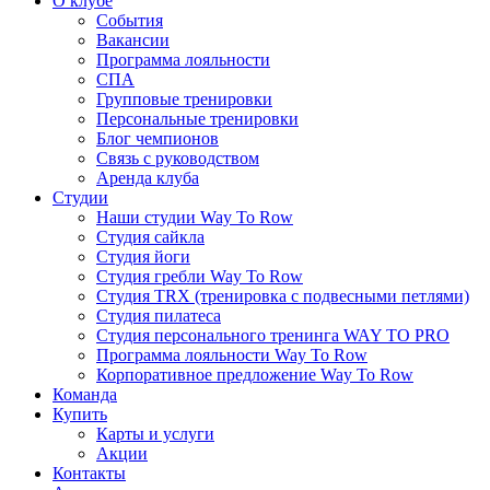
О клубе
События
Вакансии
Программа лояльности
СПА
Групповые тренировки
Персональные тренировки
Блог чемпионов
Связь с руководством
Аренда клуба
Студии
Наши студии Way To Row
Студия сайкла
Студия йоги
Студия гребли Way To Row
Студия TRX (тренировка с подвесными петлями)
Студия пилатеса
Студия персонального тренинга WAY TO PRO
Программа лояльности Way To Row
Корпоративное предложение Way To Row
Команда
Купить
Карты и услуги
Акции
Контакты