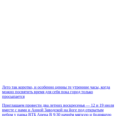
Лето так коротко, и особенно ценны те утренние часы, когда
можно посвятить время для себя пока город только
просыпается
Приглашаем провести два летних воскресенья — 12 и 19 июля
вместе с нами и Анной Заводской на йоге под открытым
небом у парка ВТБ Арена В 9:30 начнём мягкую и бодрящую