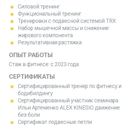
своим подопечным становиться лучшей
Силовой тренинг
версией себя и пропаганду спорта не как
Функциональный тренинг
кратковременный период времени, а как
Тренировки с подвесной системой TRX
неотъемлемую часть жизни, которая будет
Набор мышечной массы и снижение
приносить удовольствие.
жирового компонента
Результативная растяжка
ОПЫТ РАБОТЫ
Стаж в фитнесе: с 2023 года.
СЕРТИФИКАТЫ
Сертифицированный тренер по фитнесу и
бодибилдингу
Сертифицированный участник семинара
Ильи Артеменко ALEX KINESIO движение
без боли
Сертификат подвесные петли