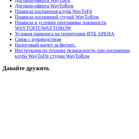
Договор-оферта WayToFit
Договор-оферта WayToRow
Правила посещения клуба WayToFit
Правила посещений студий WayToRow
Правила и условия программы лояльности
WAYTOFIT/WAYTOROW
Условия паркинга на территории ВТБ АРЕНА
Связь с руководством
Налоговый вычет за фитнес.
Инструкция по технике безопасности при посещении
клуба WayToFit/ студии WayToRow
Давайте дружить