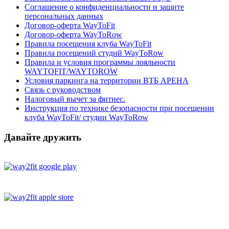
Соглашение о конфиденциальности и защите
персональных данных
Договор-оферта WayToFit
Договор-оферта WayToRow
Правила посещения клуба WayToFit
Правила посещений студий WayToRow
Правила и условия программы лояльности
WAYTOFIT/WAYTOROW
Условия паркинга на территории ВТБ АРЕНА
Связь с руководством
Налоговый вычет за фитнес.
Инструкция по технике безопасности при посещении
клуба WayToFit/ студии WayToRow
Давайте дружить