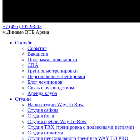
+7 (495) 105-93-03
м.Динамо ВТБ Арена
О клубе
События
Вакансии
Программа лояльности
СПА
Групповые тренировки
Персональные тренировки
Блог чемпионов
Связь с руководством
Аренда клуба
Студии
Наши студии Way To Row
Студия сайкла
Студия йоги
Студия гребли Way To Row
Студия TRX (тренировка с подвесными петлями)
Студия пилатеса
Студия персонального тренинга WAY TO PRO