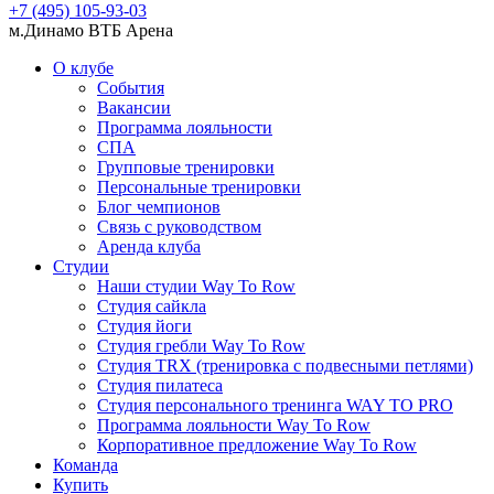
+7 (495) 105-93-03
м.Динамо ВТБ Арена
О клубе
События
Вакансии
Программа лояльности
СПА
Групповые тренировки
Персональные тренировки
Блог чемпионов
Связь с руководством
Аренда клуба
Студии
Наши студии Way To Row
Студия сайкла
Студия йоги
Студия гребли Way To Row
Студия TRX (тренировка с подвесными петлями)
Студия пилатеса
Студия персонального тренинга WAY TO PRO
Программа лояльности Way To Row
Корпоративное предложение Way To Row
Команда
Купить