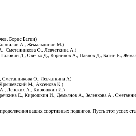
чев, Борис Батин)
 Корнилов А., Жемальдинов М.)
., Сметанникова О., Левчаткина А.)
 Головин Д., Овечко Д., Корнилов А., Павлов Д., Батин Б., Жема
., Сметанникова О., Левчаткина А)
, Ярышевский М., Аксенова К.)
в А., Ленских А., Кирюшкин И.)
Гречкина Е., Кирюшкин И., Демьянов А., Зеленкова А., Сметанни
 продолжения ваших спортивных подвигов. Пусть этот успех ст