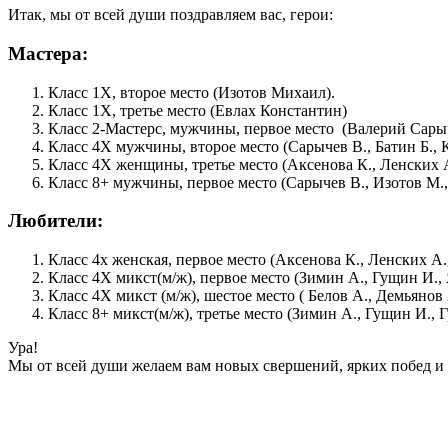
Итак, мы от всей души поздравляем вас, герои:
Мастера:
Класс 1X, второе место (Изотов Михаил).
Класс 1X, третье место (Евлах Константин)
Класс 2-Мастерс, мужчины, первое место (Валерий Сары
Класс 4Х мужчины, второе место (Сарычев В., Батин Б.,
Класс 4Х женщины, третье место (Аксенова К., Ленских А
Класс 8+ мужчины, первое место (Сарычев В., Изотов М.,
Любители:
Класс 4х женская, первое место (Аксенова К., Ленских А
Класс 4Х микст(м/ж), первое место (Зимин А., Гущин И.
Класс 4Х микст (м/ж), шестое место ( Белов А., Демьяно
Класс 8+ микст(м/ж), третье место (Зимин А., Гущин И., 
Ура!
Мы от всей души желаем вам новых свершений, ярких побед и