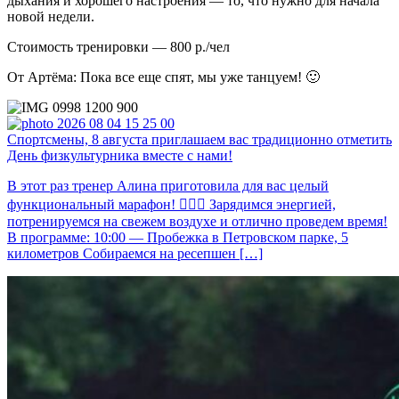
дыхания и хорошего настроения — то, что нужно для начала
новой недели.
Стоимость тренировки — 800 р./чел
От Артёма: Пока все еще спят, мы уже танцуем! 🙂
Спортсмены, 8 августа приглашаем вас традиционно отметить
День физкультурника вместе с нами!
В этот раз тренер Алина приготовила для вас целый
функциональный марафон! 🏃🏻‍♀️ Зарядимся энергией,
потренируемся на свежем воздухе и отлично проведем время!
В программе: 10:00 — Пробежка в Петровском парке, 5
километров Собираемся на ресепшен […]