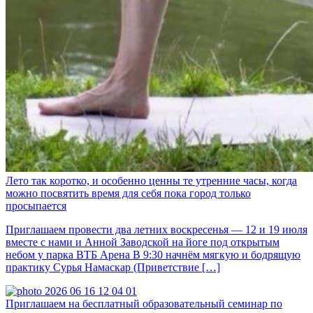
Лето так коротко, и особенно ценны те утренние часы, когда
можно посвятить время для себя пока город только
просыпается
Приглашаем провести два летних воскресенья — 12 и 19 июля
вместе с нами и Анной Заводской на йоге под открытым
небом у парка ВТБ Арена В 9:30 начнём мягкую и бодрящую
практику Сурья Намаскар (Приветствие […]
Приглашаем на бесплатный образовательный семинар по