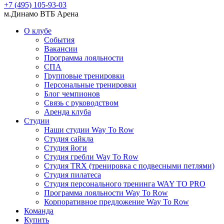
+7 (495) 105-93-03
м.Динамо ВТБ Арена
О клубе
События
Вакансии
Программа лояльности
СПА
Групповые тренировки
Персональные тренировки
Блог чемпионов
Связь с руководством
Аренда клуба
Студии
Наши студии Way To Row
Студия сайкла
Студия йоги
Студия гребли Way To Row
Студия TRX (тренировка с подвесными петлями)
Студия пилатеса
Студия персонального тренинга WAY TO PRO
Программа лояльности Way To Row
Корпоративное предложение Way To Row
Команда
Купить