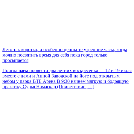
Лето так коротко, и особенно ценны те утренние часы, когда
можно посвятить время для себя пока город только
просыпается
Приглашаем провести два летних воскресенья — 12 и 19 июля
вместе с нами и Анной Заводской на йоге под открытым
небом у парка ВТБ Арена В 9:30 начнём мягкую и бодрящую
практику Сурья Намаскар (Приветствие […]