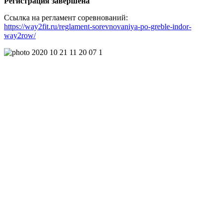
Регистрация завершена
Ссылка на регламент соревнований:
https://way2fit.ru/reglament-sorevnovaniya-po-greble-indor-
way2row/