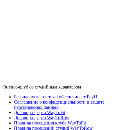
Фитнес-клуб со студийным характером
Безопасность платежа обеспечивает PayU
Соглашение о конфиденциальности и защите
персональных данных
Договор-оферта WayToFit
Договор-оферта WayToRow
Правила посещения клуба WayToFit
Правила посещений студий WayToRow