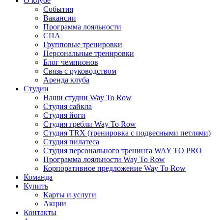
О клубе
События
Вакансии
Программа лояльности
СПА
Групповые тренировки
Персональные тренировки
Блог чемпионов
Связь с руководством
Аренда клуба
Студии
Наши студии Way To Row
Студия сайкла
Студия йоги
Студия гребли Way To Row
Студия TRX (тренировка с подвесными петлями)
Студия пилатеса
Студия персонального тренинга WAY TO PRO
Программа лояльности Way To Row
Корпоративное предложение Way To Row
Команда
Купить
Карты и услуги
Акции
Контакты