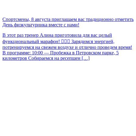
Спортсмены, 8 августа приглашаем вас традиционно отметить
День физкультурника вместе с нами!
В этот раз тренер Алина приготовила для вас целый
функциональный марафон! 🏃🏻‍♀️ Зарядимся энергией,
потренируемся на свежем воздухе и отлично проведем время!
В программе: 10:00 — Пробежка в Петровском парке, 5
километров Собираемся на ресепшен […]