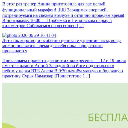
В этот раз тренер Алина приготовила для вас целый
функциональный марафон! 🏃🏻‍♀️ Зарядимся энергией,
потренируемся на свежем воздухе и отлично проведем время!
В программе: 10:00 — Пробежка в Петровском парке, 5
километров Собираемся на ресепшен […]
Лето так коротко, и особенно ценны те утренние часы, когда
можно посвятить время для себя пока город только
просыпается
Приглашаем провести два летних воскресенья — 12 и 19 июля
вместе с нами и Анной Заводской на йоге под открытым
небом у парка ВТБ Арена В 9:30 начнём мягкую и бодрящую
практику Сурья Намаскар (Приветствие […]