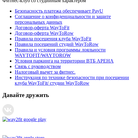
Фитнес-клуб со студийным характером
Безопасность платежа обеспечивает PayU
Соглашение о конфиденциальности и защите
персональных данных
Договор-оферта WayToFit
Договор-оферта WayToRow
Правила посещения клуба WayToFit
Правила посещений студий WayToRow
Правила и условия программы лояльности
WAYTOFIT/WAYTOROW
Условия паркинга на территории ВТБ АРЕНА
Связь с руководством
Налоговый вычет за фитнес.
Инструкция по технике безопасности при посещении
клуба WayToFit/ студии WayToRow
Давайте дружить